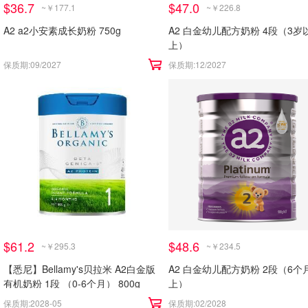
$36.7
$47.0
~￥177.1
~￥226.8
A2 a2小安素成长奶粉 750g
A2 白金幼儿配方奶粉 4段（3岁
上）
保质期:09/2027
保质期:12/2027
$61.2
$48.6
~￥295.3
~￥234.5
【悉尼】Bellamy's贝拉米 A2白金版
A2 白金幼儿配方奶粉 2段（6个
有机奶粉 1段 （0-6个月） 800g
上）
保质期:2028-05
保质期:02/2028