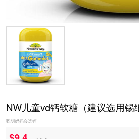
NW儿童vd钙软糖（建议选用锡
聪明妈妈会选钙
$9.4