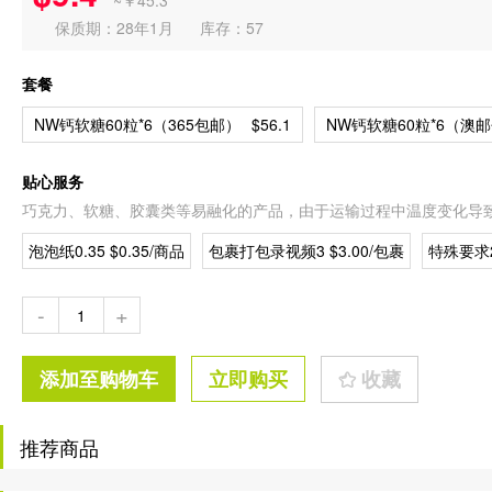
~￥45.3
保质期：28年1月
库存：57
套餐
NW钙软糖60粒*6（365包邮）
$56.1
NW钙软糖60粒*6（澳
贴心服务
巧克力、软糖、胶囊类等易融化的产品，由于运输过程中温度变化导
泡泡纸0.35 $0.35/商品
包裹打包录视频3 $3.00/包裹
特殊要求2
-
+
添加至购物车
立即购买
收藏
推荐商品