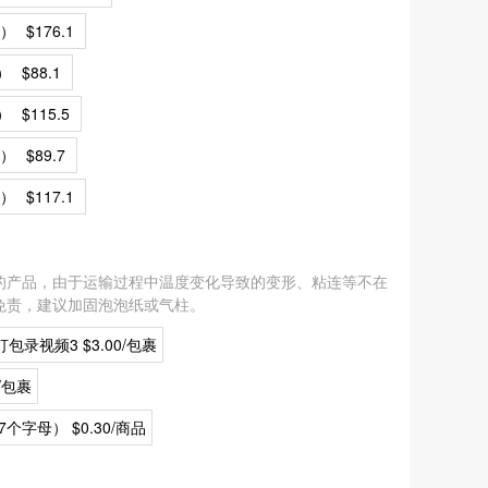
邮）
$176.1
）
$88.1
）
$115.5
邮）
$89.7
邮）
$117.1
的产品，由于运输过程中温度变化导致的变形、粘连等不在
免责，建议加固泡泡纸或气柱。
包录视频3 $3.00/包裹
/包裹
个字母） $0.30/商品