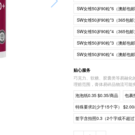
SW女维50岁90粒*6（澳邮包
SW女维50岁90粒*3（365包邮
SW女维50岁90粒*4（365包邮
SW女维50岁90粒*3（澳邮包
SW女维50岁90粒*4（澳邮包
贴心服务
巧克力、软糖、胶囊类等易融化
理赔范围，膏体易碎品物流可能
泡泡纸0.35 $0.35/商品
包裹打
特殊要求2(少于15个字） $2.00
签字含拍照0.3（2个字或不超过7