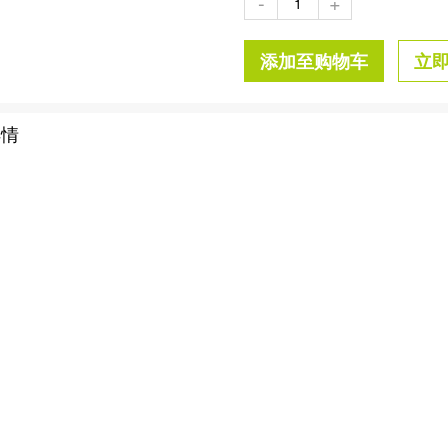
-
+
添加至购物车
立
详情