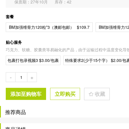
保质期：27年10月
库存：42
套餐
BM加强维骨力120粒*3（澳邮包邮）
$109.7
BM加强维骨力12
贴心服务
巧克力、软糖、胶囊类等易融化的产品，由于运输过程中温度变化导
包裹打包录视频3 $3.00/包裹
特殊要求2(少于15个字） $2.00/包
-
+
添加至购物车
立即购买
收藏
推荐商品