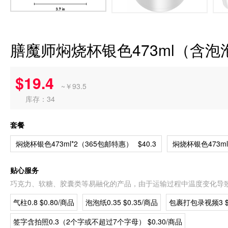
膳魔师焖烧杯银色473ml（含泡
$19.4
~￥93.5
库存：34
套餐
焖烧杯银色473ml*2（365包邮特惠）
$40.3
焖烧杯银色473m
贴心服务
巧克力、软糖、胶囊类等易融化的产品，由于运输过程中温度变化导
气柱0.8 $0.80/商品
泡泡纸0.35 $0.35/商品
包裹打包录视频3 $3
签字含拍照0.3（2个字或不超过7个字母） $0.30/商品